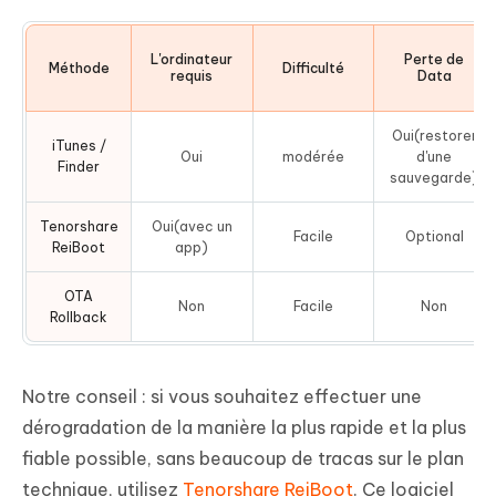
L'ordinateur
Perte de
Méthode
Difficulté
requis
Data
Oui(restorer
iTunes /
Oui
modérée
d'une
Finder
sauvegarde)
Tenorshare
Oui(avec un
Facile
Optional
ReiBoot
app)
OTA
Non
Facile
Non
Rollback
Notre conseil : si vous souhaitez effectuer une
dérogradation de la manière la plus rapide et la plus
fiable possible, sans beaucoup de tracas sur le plan
technique, utilisez
Tenorshare ReiBoot
. Ce logiciel