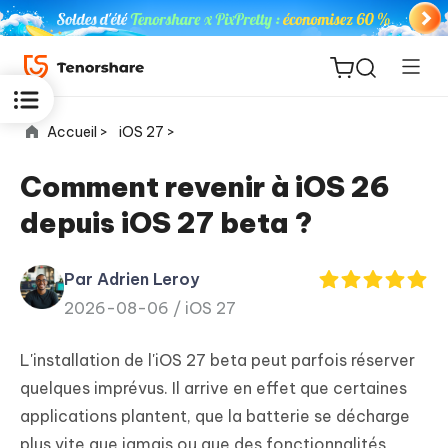
Accueil >
iOS 27 >
Comment revenir à iOS 26
depuis iOS 27 beta ?
ReiBoot
for iOS
Par Adrien Leroy
2026-08-06 /
iOS 27
PDNob
New
PDF
L'installation de l'iOS 27 beta peut parfois réserver
Editor
quelques imprévus. Il arrive en effet que certaines
applications plantent, que la batterie se décharge
iAnyGo
plus vite que jamais ou que des fonctionnalités