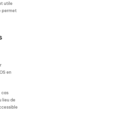
t utile
le permet
s
r
iOS en
n cas
 lieu de
ccessible