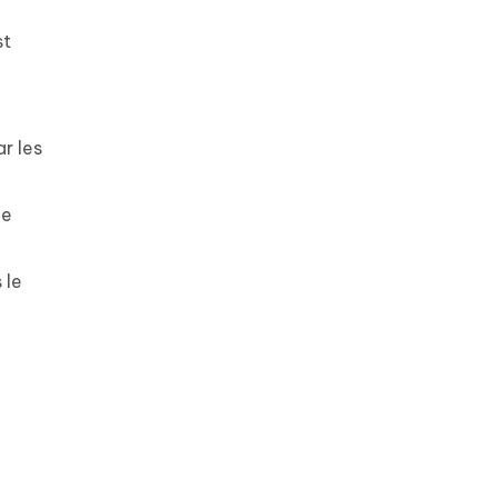
st
ar les
de
 le