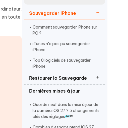
Regarder maintenant
étonnantes
rdinateur.
Sauvegarder iPhone
Commencer
S en toute
Comment sauvegarder iPhone sur
Plus de conseils utiles
PC ?
iTunes n'a pas pu sauvegarder
iPhone
Top 8 logiciels de sauvegarder
iPhone
Plus de conseils utiles
Restaurer la Sauvegarde
Dernières mises à jour
Lire la sauvegarde iPhone sur
PC/Mac
Quoi de neuf dans la mise à jour de
Restaurer une sauvegarde iPhone
la caméra iOS 27 ? 5 changements
clés des réglages
La sauvegarde iPhone ne
fonctionne pas
Combien d'espace prend iOS 27