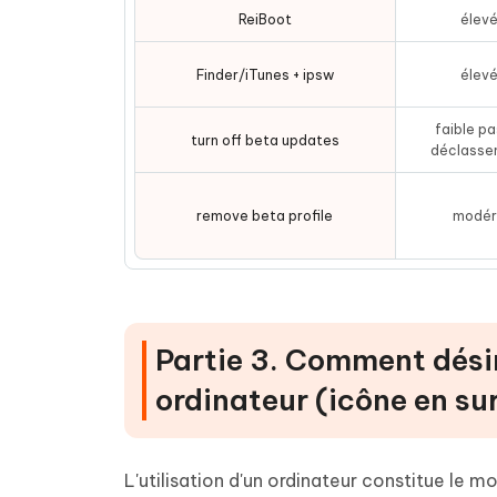
ReiBoot
élev
Finder/iTunes + ipsw
élev
faible pa
turn off beta updates
déclasse
remove beta profile
modé
Partie 3. Comment désin
ordinateur (icône en su
L'utilisation d'un ordinateur constitue le m