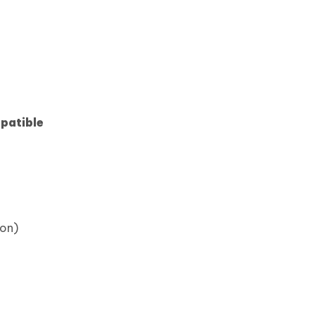
patible
ion)