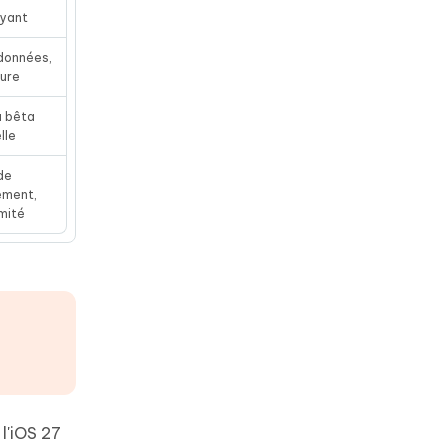
ayant
 données,
ture
a bêta
lle
de
ement,
imité
 l'iOS 27