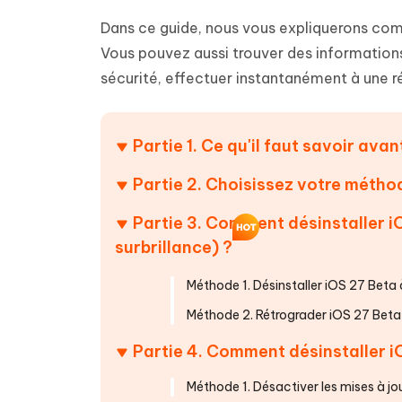
Supprimer les fichiers en double grâce à
Nettoyer
4DDiG - Windows Data Recovery
4DDiG 
OCR et conversion de PDF en ligne
Outil Gr
l'IA
clic
Dans ce guide, nous vous expliquerons comm
gratuite
Récupérer les fichiers supprimés sur
Récupére
Windows
Mac
Vous pouvez aussi trouver des informations 
Tenors
2.0.0
Mobile
Tenorshare AI PDF
sécurité, effectuer instantanément à une ré
Transfor
Résumer des documents PDF avec l'IA
en diag
Voir tous les produits
iAnyGo- iOS APP
iAnyGo
Changer l'emplacement de l'iPhone sans
Changer 
Partie 1. Ce qu'il faut savoir ava
PC
Partie 2. Choisissez votre métho
UltData for Android APP
Cleanu
Récupérer des données Android sans PC
Nettoyer
Partie 3. Comment désinstaller iO
surbrillance) ?
Méthode 1. Désinstaller iOS 27 Beta 
Méthode 2. Rétrograder iOS 27 Beta 
Partie 4. Comment désinstaller i
Méthode 1. Désactiver les mises à jo