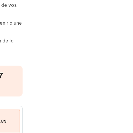
 de vos
enir à une
n de la
7
tes