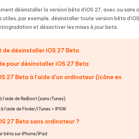
 et optimiser votre Mac en un
- Mac Data Recovery
atuit de Retouche Photo d'IA
Transformer le contenu IA en texte
ent désinstaller la version bêta d'iOS 27, avec ou sans o
naturel
r les fichiers supprimés sur
New
utiles, par exemple, désinstaller toute version bêta d'iO
hare AI Diagrimo
Tenorshare AI Writer
trogradation et désactiver les mises à jour beta.
mez instantanément du texte
ramme
New
Écriver plus intelligemment et plus
 - Faux GPS Android APP
iCareFone Transfer APP
rapidement avec l'IA
l'emplacement Android sans PC
Transférer le chat WhatsApp
nt de désinstaller iOS 27 Beta
Android/iPhone
de pour désinstaller iOS 27 Beta
p Pro APP
 l'iPhone avec AI gratuitement
S 27 Beta à l'aide d'un ordinateur (icône en
à l'aide de ReiBoot (sans iTunes)
à l'aide de Finder/iTunes + IPSW
OS 27 Beta sans ordinateur ?
ur bêta sur iPhone/iPad