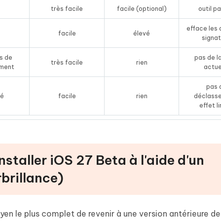
é
très facile
facile (optional)
outil p
efface les
é
facile
élevé
signa
s de
pas de l
très facile
rien
ment
actue
pas 
ré
facile
rien
déclass
effet l
staller iOS 27 Beta à l'aide d'un
rbrillance)
oyen le plus complet de revenir à une version antérieure de