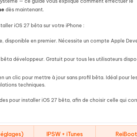
 et optimiser votre Mac en un
s système — ce guide vous explique comment effectuer le
- Mac Data Recovery
atuit de Retouche Photo d'IA
Transformer le contenu IA en texte
ne
dès maintenant.
naturel
r les fichiers supprimés sur
New
hare AI Diagrimo
Tenorshare AI Writer
taller iOS 27 bêta sur votre iPhone :
mez instantanément du texte
ramme
New
Écriver plus intelligemment et plus
 - Faux GPS Android APP
iCareFone Transfer APP
rapidement avec l'IA
e, disponible en premier. Nécessite un compte Apple Dev
l'emplacement Android sans PC
Transférer le chat WhatsApp
Android/iPhone
bêta développeur. Gratuit pour tous les utilisateurs dispo
p Pro APP
 l'iPhone avec AI gratuitement
un clic pour mettre à jour sans profil bêta. Idéal pour le
ulations techniques.
es pour installer iOS 27 bêta, afin de choisir celle qui co
églages)
IPSW + iTunes
ReiBoo