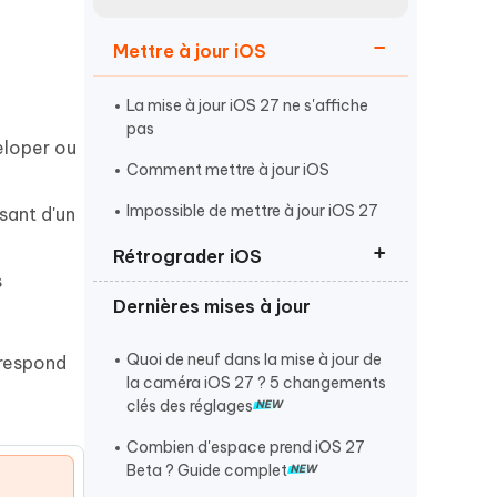
Regarder maintenant
étonnantes
Mettre à jour iOS
Commencer
La mise à jour iOS 27 ne s'affiche
Plus de conseils utiles
pas
eloper ou
Comment mettre à jour iOS
Impossible de mettre à jour iOS 27
sant d'un
Rétrograder iOS
s
Plus de conseils utiles
Dernières mises à jour
Rétrograder d'iOS 27 vers iOS 26
Revenir à iOS 26 sans iTunes
Quoi de neuf dans la mise à jour de
rrespond
la caméra iOS 27 ? 5 changements
Supprimer ou désinstaller iOS 27
clés des réglages
Combien d'espace prend iOS 27
Beta ? Guide complet
t