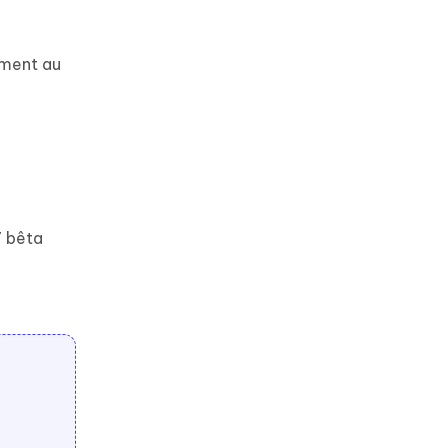
tement au
7 bêta