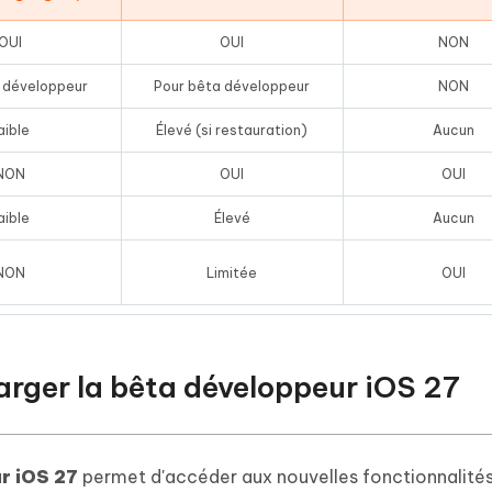
OUI
OUI
NON
 développeur
Pour bêta développeur
NON
aible
Élevé (si restauration)
Aucun
NON
OUI
OUI
aible
Élevé
Aucun
NON
Limitée
OUI
arger la bêta développeur iOS 27
r iOS 27
permet d'accéder aux nouvelles fonctionnalité