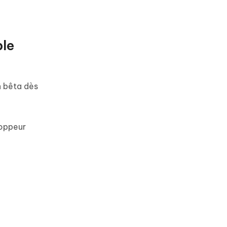
ple
 bêta dès
oppeur