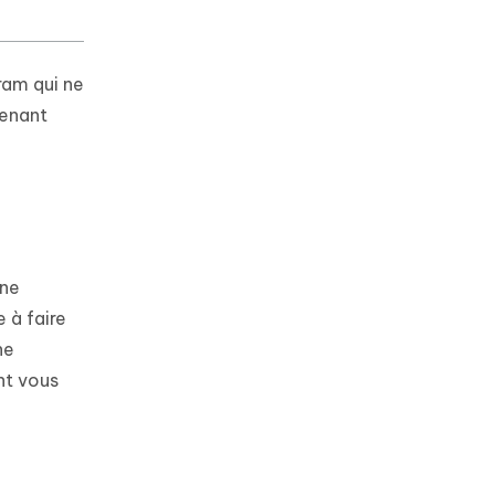
ram qui ne
tenant
 ne
 à faire
ne
nt vous