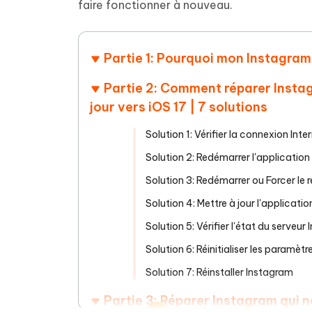
Supprimer les fichiers en double grâce à
Nettoyer
faire fonctionner à nouveau.
4DDiG - Windows Data Recovery
4DDiG 
OCR et conversion de PDF en ligne
Outil Gr
l'IA
clic
gratuite
Récupérer les fichiers supprimés sur
Récupére
Windows
Mac
Tenors
2.0.0
Mobile
Partie 1: Pourquoi mon Instagram
Tenorshare AI PDF
Transfor
Résumer des documents PDF avec l'IA
en diag
Voir tous les produits
iAnyGo- iOS APP
iAnyGo
Partie 2: Comment réparer Instag
Changer l'emplacement de l'iPhone sans
Changer 
jour vers iOS 17 | 7 solutions
PC
Solution 1: Vérifier la connexion Inte
UltData for Android APP
Cleanu
Solution 2: Redémarrer l'applicatio
Récupérer des données Android sans PC
Nettoyer
Solution 3: Redémarrer ou Forcer le
Solution 4: Mettre à jour l'applicati
Solution 5: Vérifier l'état du serveur
Solution 6: Réinitialiser les paramètr
Solution 7: Réinstaller Instagram
Partie 3: Réparer Instagram qui 