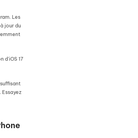
gram. Les
à jour du
paremment
on d'iOS 17
suffisant
. Essayez
Phone