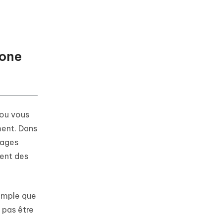
hone
 ou vous
ment. Dans
sages
ment des
simple que
 pas être