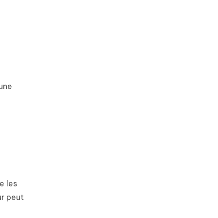
 une
e les
ur peut