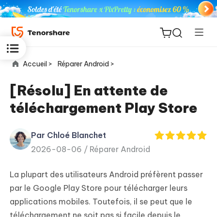
Accueil >
Réparer Android >
[Résolu] En attente de
téléchargement Play Store
ReiBoot
for iOS
Par Chloé Blanchet
2026-08-06 /
Réparer Android
PDNob
New
PDF
La plupart des utilisateurs Android préfèrent passer
Editor
par le Google Play Store pour télécharger leurs
applications mobiles. Toutefois, il se peut que le
iAnyGo
téléchargement ne soit pas si facile depuis le