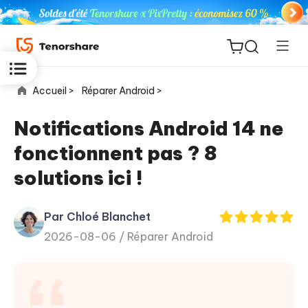
Accueil >
Réparer Android >
Notifications Android 14 ne
fonctionnent pas ? 8
ReiBoot
solutions ici !
for iOS
Par Chloé Blanchet
PDNob
New
2026-08-06 /
Réparer Android
PDF
Editor
iAnyGo