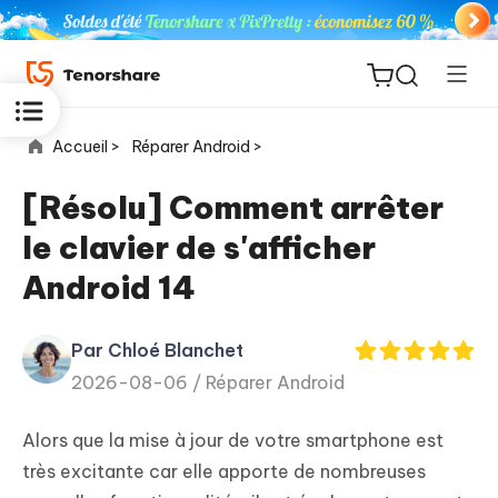
Accueil >
Réparer Android >
[Résolu] Comment arrêter
le clavier de s'afficher
ReiBoot
Android 14
for iOS
Par Chloé Blanchet
PDNob
New
2026-08-06 /
Réparer Android
PDF
Editor
Alors que la mise à jour de votre smartphone est
iAnyGo
très excitante car elle apporte de nombreuses