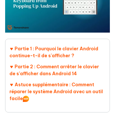
Partie 1 : Pourquoi le clavier Android
continue-t-il de s'afficher ?
Partie 2 : Comment arrêter le clavier
de s'afficher dans Android 14
Astuce supplémentaire : Comment
réparer le système Android avec un outil
facile