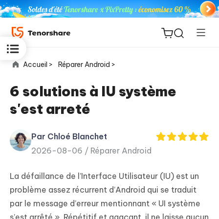
Accueil >
Réparer Android >
6 solutions à IU système
s'est arreté
ReiBoot
for iOS
Par Chloé Blanchet
2026-08-06 /
Réparer Android
PDNob
New
PDF
La défaillance de l’Interface Utilisateur (IU) est un
Editor
problème assez récurrent d’Android qui se traduit
par le message d’erreur mentionnant « UI système
iAnyGo
s’est arrêté ». Répétitif et agaçant, il ne laisse aucun