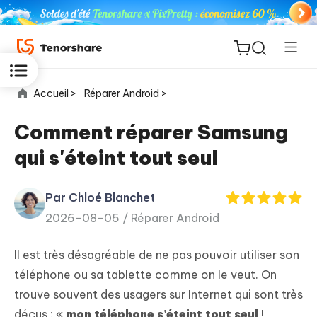
Accueil >
Réparer Android >
Comment réparer Samsung
qui s'éteint tout seul
ReiBoot
for iOS
Par Chloé Blanchet
2026-08-05 /
Réparer Android
PDNob
New
PDF
Il est très désagréable de ne pas pouvoir utiliser son
Editor
téléphone ou sa tablette comme on le veut. On
trouve souvent des usagers sur Internet qui sont très
iAnyGo
déçus : «
mon téléphone s’éteint tout seul
!