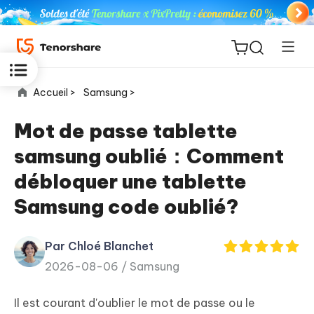
Accueil >
Samsung >
Mot de passe tablette
samsung oublié：Comment
ReiBoot
débloquer une tablette
for iOS
Samsung code oublié?
PDNob
New
PDF
Par Chloé Blanchet
Editor
2026-08-06 /
Samsung
iAnyGo
Il est courant d'oublier le mot de passe ou le