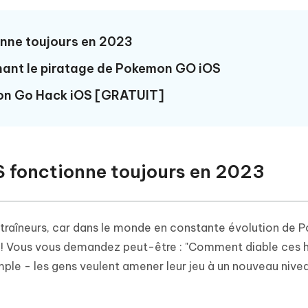
hare AI Diagrimo
Tenorshare AI Writer
mez instantanément du texte
nne toujours en 2023
ramme
New
Écriver plus intelligemment et plus
 - Faux GPS Android APP
iCareFone Transfer APP
rapidement avec l'IA
ant le piratage de Pokemon GO iOS
l'emplacement Android sans PC
Transférer le chat WhatsApp
Android/iPhone
on Go Hack iOS [GRATUIT]
p Pro APP
 l'iPhone avec AI gratuitement
 fonctionne toujours en 2023
traîneurs, car dans le monde en constante évolution de
3 ! Vous vous demandez peut-être : "Comment diable ces 
imple - les gens veulent amener leur jeu à un nouveau niv