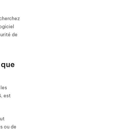
 cherchez
ogiciel
urité de
 que
les
, est
eut
es ou de