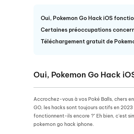
Windows
Mac
Tenors
2.0.0
Mobile
Tenorshare AI PDF
Transfor
Oui, Pokemon Go Hack iOS fonctio
Résumer des documents PDF avec l'IA
en diag
Voir tous les produits
iAnyGo- iOS APP
iAnyGo
Certaines préoccupations concern
Changer l'emplacement de l'iPhone sans
Changer 
PC
Téléchargement gratuit de Pokem
UltData for Android APP
Cleanu
Récupérer des données Android sans PC
Nettoyer
Oui, Pokemon Go Hack iOS
Accrochez-vous à vos Poké Balls, chers en
GO, les hacks sont toujours actifs en 202
fonctionnent-ils encore ?" Eh bien, c'est s
pokemon go hack iphone.