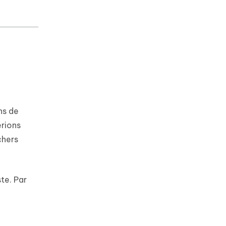
ns de
erions
chers
ste. Par