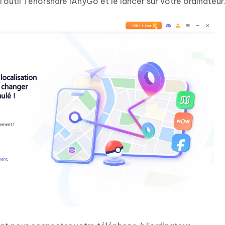
'outil Tenorshare iAnyGo et le lancer sur votre ordinateur