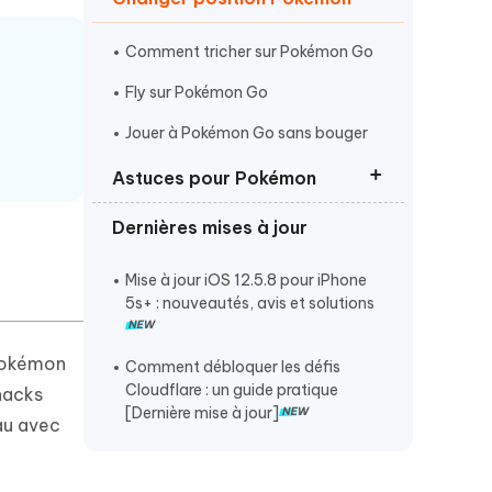
Commencer
Comment tricher sur Pokémon Go
Plus de conseils utiles
Fly sur Pokémon Go
Jouer à Pokémon Go sans bouger
Astuces pour Pokémon
Plus de conseils utiles
Dernières mises à jour
Les 8 meilleures coordonnées
Pokémon Go
Mise à jour iOS 12.5.8 pour iPhone
Comment utiliser les hacks
5s+ : nouveautés, avis et solutions
Pokemon Go
Super Bonbons Pokémon Go triche
 Pokémon
Comment débloquer les défis
Cloudflare : un guide pratique
hacks
[Dernière mise à jour]
eau avec