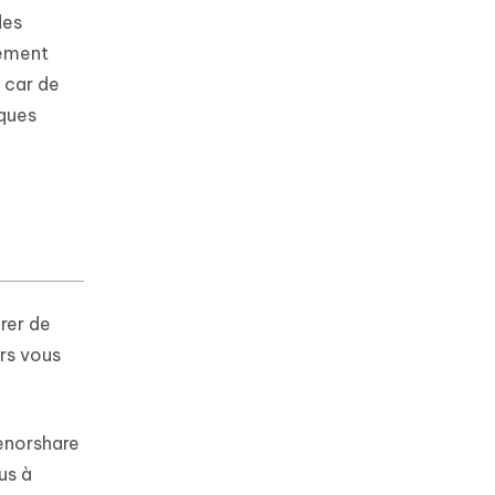
des
tement
, car de
iques
rer de
ors vous
enorshare
us à