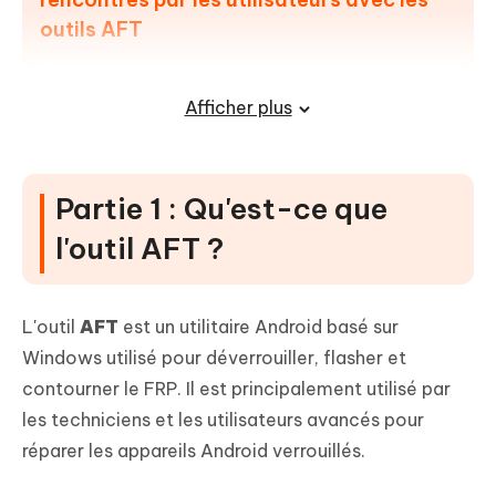
outils AFT
1. Appareil non connecté
Afficher plus
2. Erreurs d'authentification
3. Problèmes avec les versions crackées
4. Plantages ou blocages de l'outil
Partie 1 : Qu'est-ce que
5. Support limité des appareils
l'outil AFT ?
Partie 4 : Meilleure alternative --
4uKey pour Android (recommandé)
L'outil
AFT
est un utilitaire Android basé sur
Partie 5 : Outil AFT vs 4uKey pour
Windows utilisé pour déverrouiller, flasher et
Android (tableau comparatif)
contourner le FRP. Il est principalement utilisé par
FAQ sur l'outil AFT
les techniciens et les utilisateurs avancés pour
réparer les appareils Android verrouillés.