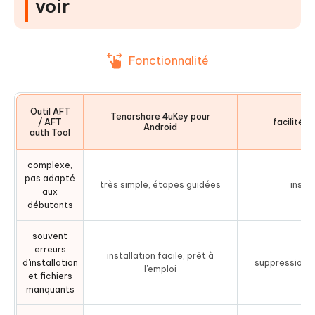
voir
Fonctionnalité
Outil AFT
Tenorshare 4uKey pour
/ AFT
facilité d'
Android
auth Tool
complexe,
pas adapté
très simple, étapes guidées
instal
aux
débutants
souvent
erreurs
installation facile, prêt à
d'installation
suppression d
l'emploi
et fichiers
manquants