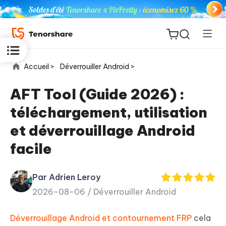
Accueil >
Déverrouiller Android >
AFT Tool (Guide 2026) :
téléchargement, utilisation
ReiBoot
et déverrouillage Android
for iOS
facile
PDNob
New
PDF
Par Adrien Leroy
Editor
2026-08-06 /
Déverrouiller Android
iAnyGo
Déverrouillage Android et contournement FRP
cela