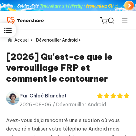
Accueil >
Déverrouiller Android >
[2026] Qu'est-ce que le
verrouillage FRP et
ReiBoot
comment le contourner
for iOS
Par Chloé Blanchet
PDNob
New
2026-08-06 /
Déverrouiller Android
PDF
Editor
Avez-vous déjà rencontré une situation où vous
iAnyGo
devez réinitialiser votre téléphone Android mais