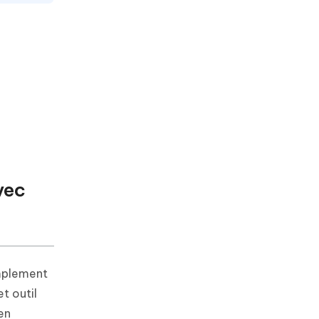
vec
implement
et outil
en