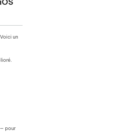
'iOS
 Voici un
lioré.
— pour