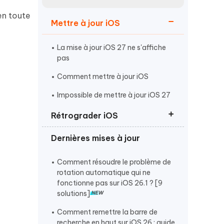
Regarder maintenant
étonnantes
en toute
Mettre à jour iOS
Commencer
La mise à jour iOS 27 ne s'affiche
Plus de conseils utiles
pas
Comment mettre à jour iOS
Impossible de mettre à jour iOS 27
Rétrograder iOS
Plus de conseils utiles
Dernières mises à jour
Rétrograder d'iOS 27 vers iOS 26
Revenir à iOS 26 sans iTunes
Comment résoudre le problème de
rotation automatique qui ne
Supprimer ou désinstaller iOS 27
fonctionne pas sur iOS 26.1 ? [9
solutions]
Comment remettre la barre de
recherche en haut sur iOS 26 : guide