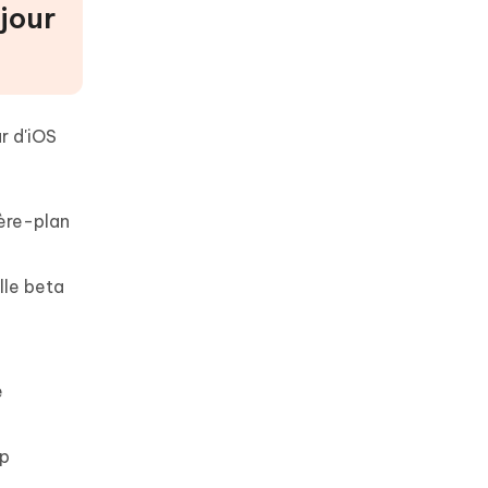
 jour
r d'iOS
ière-plan
lle beta
e
up