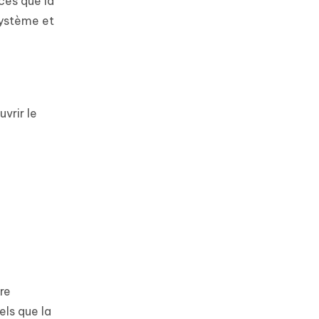
rces que la
système et
uvrir le
re
ls que la