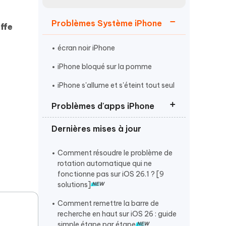
Regarder maintenant
étonnantes
Problèmes Système iPhone
ffe
Commencer
écran noir iPhone
Plus de conseils utiles
iPhone bloqué sur la pomme
iPhone s'allume et s'éteint tout seul
Problèmes d'apps iPhone
Plus de conseils utiles
Dernières mises à jour
Instagram qui ne fonctionne pas
FaceTime ne fonctionne pas
Comment résoudre le problème de
rotation automatique qui ne
iMessage ne fonctionne pas
fonctionne pas sur iOS 26.1 ? [9
solutions]
Comment remettre la barre de
recherche en haut sur iOS 26 : guide
simple étape par étape