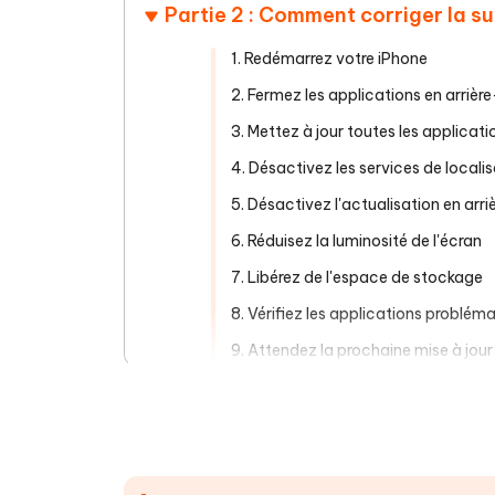
Partie 2 : Comment corriger la su
1. Redémarrez votre iPhone
2. Fermez les applications en arrièr
3. Mettez à jour toutes les applicati
4. Désactivez les services de locali
5. Désactivez l'actualisation en arr
6. Réduisez la luminosité de l'écran
7. Libérez de l'espace de stockage
8. Vérifiez les applications problém
9. Attendez la prochaine mise à jour
10. Vérifiez les problèmes matériels
Partie 3 : L'outil ultime pour rés
Partie 4 : Comment refroidir un i