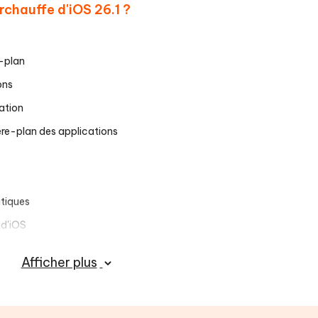
rchauffe d'iOS 26.1 ?
e-plan
ons
sation
ière-plan des applications
atiques
 d'iOS
Afficher plus
oudre la surchauffe après mise à jour iOS 26.1
Phone lorsqu'il surchauffe