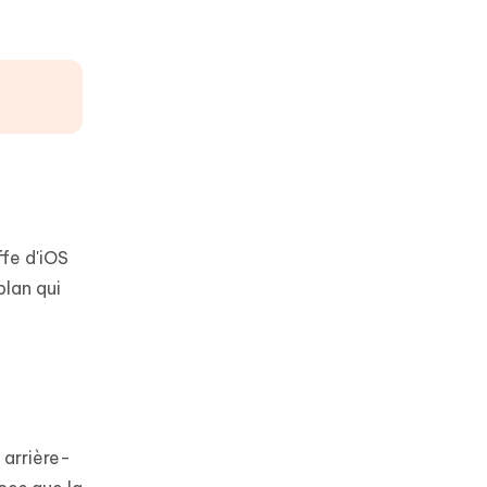
fe d'iOS
plan qui
 arrière-