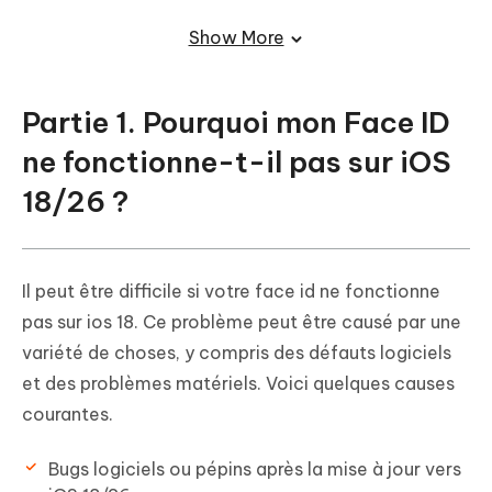
les applications tierces
Show More
Solution 6. Réinitialisez Face ID et réinitialisez-le
Partie 3. Meilleure solution pour
réparer iOS 18/26 Face ID qui ne
Partie 1. Pourquoi mon Face ID
fonctionne pas en un seul clic
ne fonctionne-t-il pas sur iOS
Partie 4. Les gens posent aussi des
18/26 ?
questions sur Comment réparer
l'identification du visage d'iOS 18/26 qui
ne fonctionne pas ?
Il peut être difficile si votre face id ne fonctionne
pas sur ios 18. Ce problème peut être causé par une
variété de choses, y compris des défauts logiciels
et des problèmes matériels. Voici quelques causes
courantes.
Bugs logiciels ou pépins après la mise à jour vers