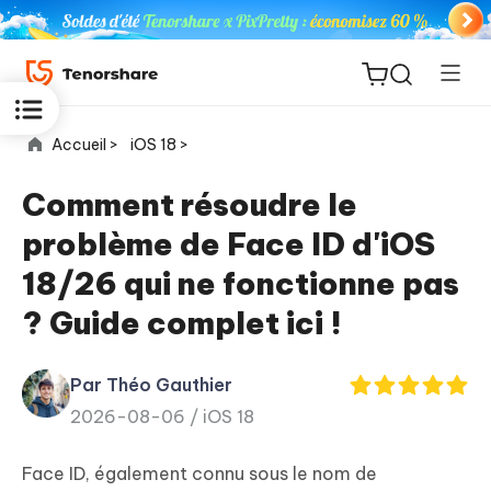
Accueil >
iOS 18 >
Comment résoudre le
problème de Face ID d'iOS
ReiBoot
18/26 qui ne fonctionne pas
for iOS
? Guide complet ici !
PDNob
New
PDF
Par Théo Gauthier
Editor
2026-08-06 /
iOS 18
iAnyGo
Face ID, également connu sous le nom de