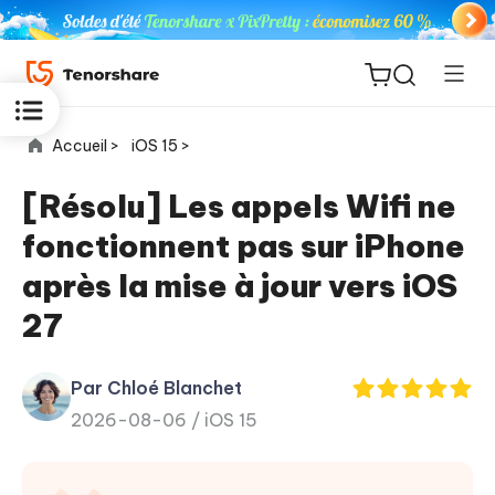
Accueil >
iOS 15 >
[Résolu] Les appels Wifi ne
fonctionnent pas sur iPhone
ReiBoot
après la mise à jour vers iOS
for iOS
27
PDNob
New
PDF
Par Chloé Blanchet
Editor
2026-08-06 /
iOS 15
iAnyGo