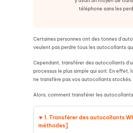
y avait un moyen de tran
Supprimer les fichiers en double grâce à
Nettoyer
4DDiG - Windows Data Recovery
4DDiG 
OCR et conversion de PDF en ligne
Outil Gr
l'IA
clic
téléphone sans les perd
gratuite
Récupérer les fichiers supprimés sur
Récupére
Windows
Mac
Tenors
2.0.0
Mobile
Tenorshare AI PDF
Transfor
Résumer des documents PDF avec l'IA
en diag
Voir tous les produits
iAnyGo- iOS APP
iAnyGo
Certaines personnes ont des tonnes d'autoc
Changer l'emplacement de l'iPhone sans
Changer 
veulent pas perdre tous les autocollants qu
PC
Cependant, transférer des autocollants d'
UltData for Android APP
Cleanu
processus le plus simple qui soit. En effet
Récupérer des données Android sans PC
Nettoyer
ne transfère pas vos autocollants stockés.
Alors, comment transférer les autocollants 
1. Transférer des autocollants 
méthodes]