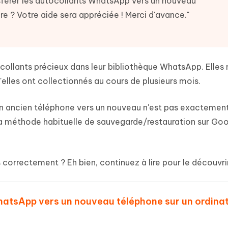
sférer les autocollants WhatsApp vers un nouveau
 et optimiser votre Mac en un
- Mac Data Recovery
atuit de Retouche Photo d'IA
Transformer le contenu IA en texte
re ? Votre aide sera appréciée ! Merci d'avance."
naturel
r les fichiers supprimés sur
New
hare AI Diagrimo
Tenorshare AI Writer
mez instantanément du texte
ramme
New
Écriver plus intelligemment et plus
 - Faux GPS Android APP
iCareFone Transfer APP
rapidement avec l'IA
ollants précieux dans leur bibliothèque WhatsApp. Elles 
l'emplacement Android sans PC
Transférer le chat WhatsApp
'elles ont collectionnés au cours de plusieurs mois.
Android/iPhone
un ancien téléphone vers un nouveau n'est pas exactement
p Pro APP
, la méthode habituelle de sauvegarde/restauration sur Go
 l'iPhone avec AI gratuitement
correctement ? Eh bien, continuez à lire pour le découvrir
WhatsApp vers un nouveau téléphone sur un ordina