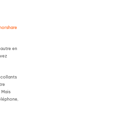
norshare
autre en
uvez
ocollants
tre
 Mais
éléphone,