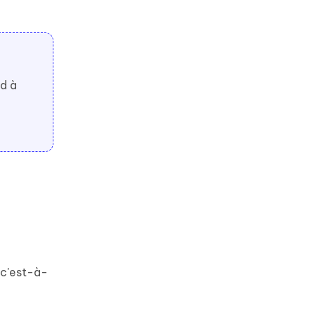
id à
 c'est-à-