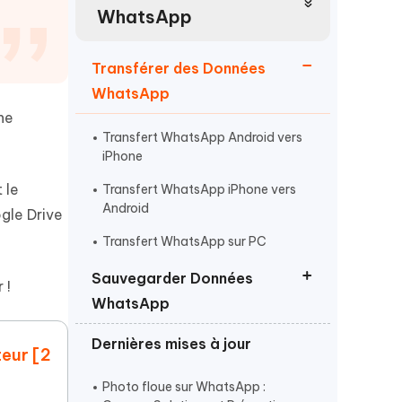
Regarder maintenant
étonnantes
WhatsApp
Commencer
Transférer des Données
WhatsApp
Plus de conseils utiles
ne
Transfert WhatsApp Android vers
iPhone
 le
Transfert WhatsApp iPhone vers
Android
ogle Drive
Plus de conseils utiles
Transfert WhatsApp sur PC
Sauvegarder Données
 !
WhatsApp
Dernières mises à jour
Sauvegarder données WhatsApp
teur [2
iPhone
Photo floue sur WhatsApp :
Sauvegarder données WhatsApp