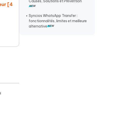
Causes, Solutions et Prévention
eur [4
Android
Sauvegarder WhatsApp impossible
Syncios WhatsApp Transfer :
fonctionnalités, limites et meilleure
alternative
u