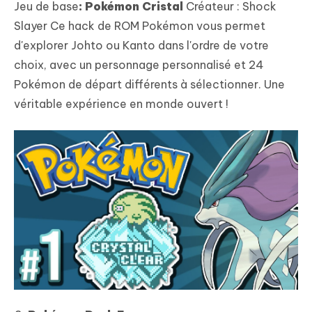
Jeu de base
: Pokémon Cristal
Créateur : Shock
Slayer Ce hack de ROM Pokémon vous permet
d'explorer Johto ou Kanto dans l'ordre de votre
choix, avec un personnage personnalisé et 24
Pokémon de départ différents à sélectionner. Une
véritable expérience en monde ouvert !