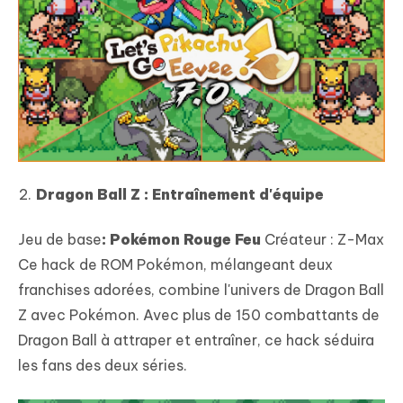
Dragon Ball Z : Entraînement d'équipe
Jeu de base
: Pokémon Rouge Feu
Créateur : Z-Max
Ce hack de ROM Pokémon, mélangeant deux
franchises adorées, combine l'univers de Dragon Ball
Z avec Pokémon. Avec plus de 150 combattants de
Dragon Ball à attraper et entraîner, ce hack séduira
les fans des deux séries.