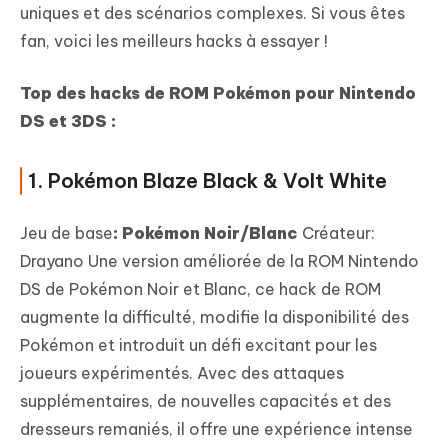
uniques et des scénarios complexes. Si vous êtes
fan, voici les meilleurs hacks à essayer !
Top des hacks de ROM Pokémon pour Nintendo
DS et 3DS :
1. Pokémon Blaze Black & Volt White
Jeu de base
: Pokémon Noir/Blanc
Créateur:
Drayano Une version améliorée de la ROM Nintendo
DS de Pokémon Noir et Blanc, ce hack de ROM
augmente la difficulté, modifie la disponibilité des
Pokémon et introduit un défi excitant pour les
joueurs expérimentés. Avec des attaques
supplémentaires, de nouvelles capacités et des
dresseurs remaniés, il offre une expérience intense