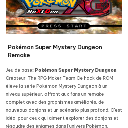
Pokémon Super Mystery Dungeon
Remake
Jeu de base
: Pokémon Super Mystery Dungeon
Créateur: The RPG Maker Team Ce hack de ROM
élève la série Pokémon Mystery Dungeon à un
niveau supérieur, offrant aux fans un remake
complet avec des graphismes améliorés, de
nouveaux donjons et un scénario plus profond. C'est
idéal pour ceux qui aiment explorer des donjons et
résoudre des énigmes dans l'univers Pokémon.