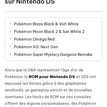
sur Nintendo DS
Pokémon Blaze Black & Volt White
Pokémon Moon Black 2 & Sun White 2
Pokémon Oméga Red
Pokémon XG: Next Gen
Pokémon Super Mystery Dungeon Remake
Alors que la GBA représentait l'âge d'or de
Pokémon, la
ROM pour Nintendo DS
et 3DS ont
repoussé les limites grâce à des graphismes
améliorés, un gameplay enrichi et de nouvelles
aventures. Les hacks de ROM sur ces consoles
offrent des régions personnalisées, des Pokémon