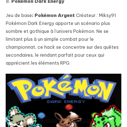
Pokémon Dark Energy
Jeu de base
: Pokémon Argent
Créateur : Miksy91
Pokémon Dark Energy apporte un scénario plus
sombre et gothique à l'univers Pokémon. Ne se
limitant plus à un simple combat pour le
championnat, ce hack se concentre sur des quêtes
secondaires, le rendant parfait pour ceux qui
apprécient les éléments RPG.