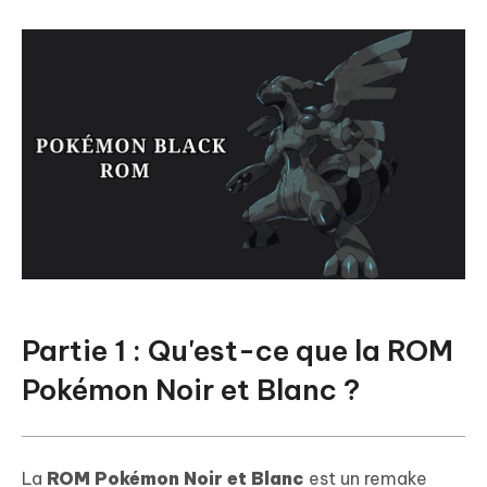
Partie 1 : Qu'est-ce que la ROM
Pokémon Noir et Blanc ?
La
ROM Pokémon Noir et Blanc
est un remake