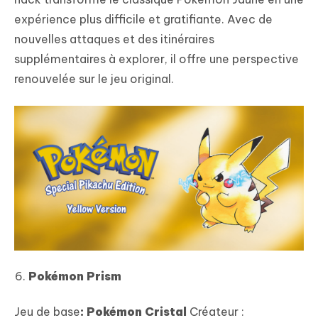
expérience plus difficile et gratifiante. Avec de
nouvelles attaques et des itinéraires
supplémentaires à explorer, il offre une perspective
renouvelée sur le jeu original.
Pokémon Prism
Jeu de base
: Pokémon Cristal
Créateur :