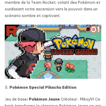
membre de la Team Rocket, volant des Pokémon et
ourdissant votre ascension vers le pouvoir dans un
scénario sombre et captivant.
Pokémon Special Pikachu Edition
Jeu de base
: Pokémon Jaune
Créateur : Miksy91 Ce
hack transforme le classique Pokémon Jaune en une