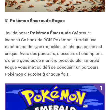
Pokémon Émeraude Rogue
Jeu de base
: Pokémon Émeraude
Créateur :
Inconnu Ce hack de ROM Pokémon introduit une
expérience de type roguelike, où chaque partie est
unique. Avec des parcours, dresseurs et champions
d'arène générés de manière procédurale, Emerald
Rogue vous met au défi de conquérir un parcours
Pokémon aléatoire à chaque fois.