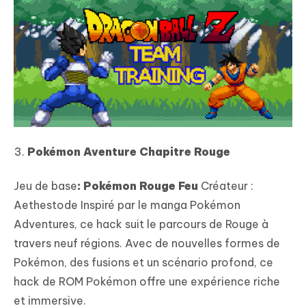
Pokémon Aventure Chapitre Rouge
Jeu de base
: Pokémon Rouge Feu
Créateur :
Aethestode Inspiré par le manga Pokémon
Adventures, ce hack suit le parcours de Rouge à
travers neuf régions. Avec de nouvelles formes de
Pokémon, des fusions et un scénario profond, ce
hack de ROM Pokémon offre une expérience riche
et immersive.