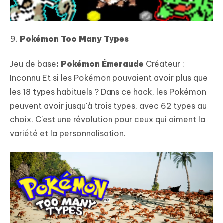
Pokémon Too Many Types
Jeu de base
: Pokémon Émeraude
Créateur :
Inconnu Et si les Pokémon pouvaient avoir plus que
les 18 types habituels ? Dans ce hack, les Pokémon
peuvent avoir jusqu'à trois types, avec 62 types au
choix. C'est une révolution pour ceux qui aiment la
variété et la personnalisation.