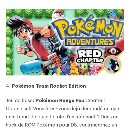
Pokémon Team Rocket Edition
Jeu de base
: Pokémon Rouge Feu
Créateur :
Colonelsalt Vous êtes-vous déjà demandé ce que
cela ferait de jouer le rôle d'un méchant ? Dans ce
hack de ROM Pokémon pour DS, vous incarnez un