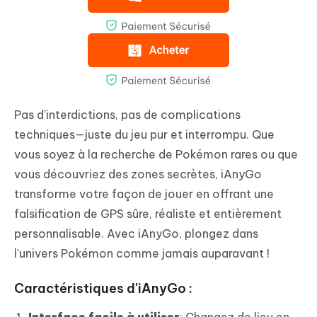
Pas d'interdictions, pas de complications
techniques—juste du jeu pur et interrompu. Que
vous soyez à la recherche de Pokémon rares ou que
vous découvriez des zones secrètes, iAnyGo
transforme votre façon de jouer en offrant une
falsification de GPS sûre, réaliste et entièrement
personnalisable. Avec iAnyGo, plongez dans
l'univers Pokémon comme jamais auparavant !
Caractéristiques d'iAnyGo :