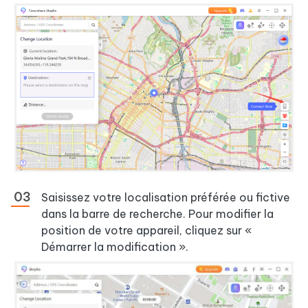
Saisissez votre localisation préférée ou fictive
dans la barre de recherche. Pour modifier la
position de votre appareil, cliquez sur «
Démarrer la modification ».