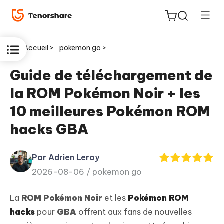
Accueil >
pokemon go >
Guide de téléchargement de
la ROM Pokémon Noir + les
ReiBoot
10 meilleures Pokémon ROM
for iOS
hacks GBA
PDNob
New
PDF
Par Adrien Leroy
Editor
2026-08-06 /
pokemon go
iAnyGo
La
ROM Pokémon Noir
et les
Pokémon ROM
hacks
pour
GBA
offrent aux fans de nouvelles