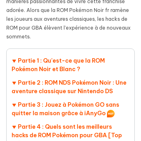
manières passionnantes de vivre cette franchise
adorée. Alors que la ROM Pokémon Noir fr ramène
les joueurs aux aventures classiques, les hacks de
ROM pour GBA élèvent l'expérience à de nouveaux
sommets.
Partie 1 : Qu'est-ce que la ROM
Pokémon Noir et Blanc ?
Partie 2 : ROM NDS Pokémon Noir : Une
aventure classique sur Nintendo DS
Partie 3 : Jouez à Pokémon GO sans
quitter la maison grâce à iAnyGo
Partie 4 : Quels sont les meilleurs
hacks de ROM Pokémon pour GBA [Top