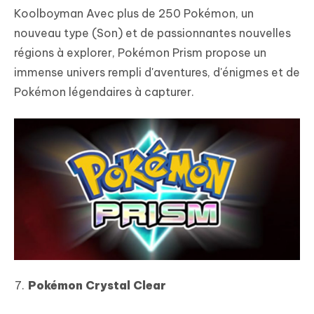
Koolboyman Avec plus de 250 Pokémon, un
nouveau type (Son) et de passionnantes nouvelles
régions à explorer, Pokémon Prism propose un
immense univers rempli d'aventures, d'énigmes et de
Pokémon légendaires à capturer.
Pokémon Crystal Clear