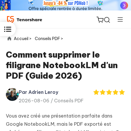
Accueil >
Conseils PDF >
Comment supprimer le
filigrane NotebookLM d'un
ReiBoot
PDF (Guide 2026)
for iOS
Par Adrien Leroy
PDNob
New
2026-08-06 /
Conseils PDF
PDF
Editor
Vous avez créé une présentation parfaite dans
iAnyGo
Google NotebookLM, mais le PDF exporté est