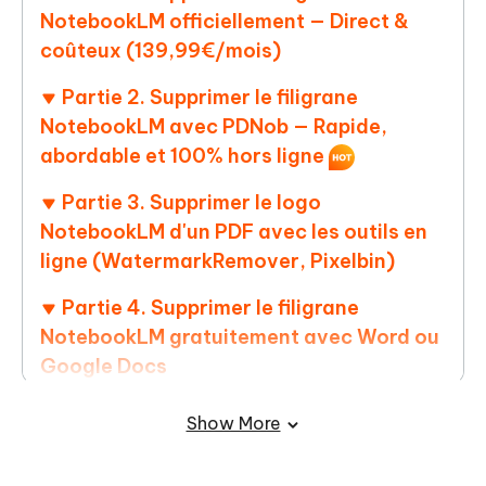
NotebookLM officiellement — Direct &
coûteux (139,99€/mois)
Partie 2. Supprimer le filigrane
NotebookLM avec PDNob — Rapide,
abordable et 100% hors ligne
Partie 3. Supprimer le logo
NotebookLM d'un PDF avec les outils en
ligne (WatermarkRemover, Pixelbin)
Partie 4. Supprimer le filigrane
NotebookLM gratuitement avec Word ou
Google Docs
Partie 5. Supprimer et fusionner les
Show More
filigranes NotebookLM de plusieurs PDF
en lot