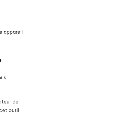
e appareil
P
nus
ateur de
cet outil