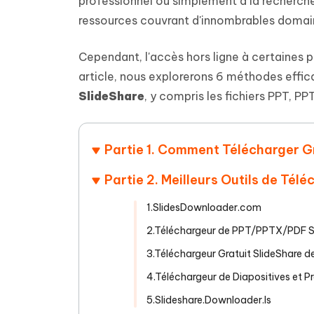
professionnel ou simplement à la recherche
Supprimer les fichiers en double grâce à
Nettoyer
4DDiG - Windows Data Recovery
4DDiG 
OCR et conversion de PDF en ligne
Outil Gr
l'IA
clic
ressources couvrant d'innombrables domai
gratuite
Récupérer les fichiers supprimés sur
Récupére
Windows
Mac
Tenors
2.0.0
Mobile
Cependant, l'accès hors ligne à certaines pr
Tenorshare AI PDF
Transfor
Résumer des documents PDF avec l'IA
en diag
article, nous explorerons 6 méthodes effi
Voir tous les produits
iAnyGo- iOS APP
iAnyGo
SlideShare
, y compris les fichiers PPT, PP
Changer l'emplacement de l'iPhone sans
Changer 
PC
Partie 1. Comment Télécharger 
UltData for Android APP
Cleanu
Récupérer des données Android sans PC
Nettoyer
Partie 2. Meilleurs Outils de Tél
1.SlidesDownloader.com
2.Téléchargeur de PPT/PPTX/PDF Sl
3.Téléchargeur Gratuit SlideShare 
4.Téléchargeur de Diapositives et P
5.Slideshare.Downloader.Is