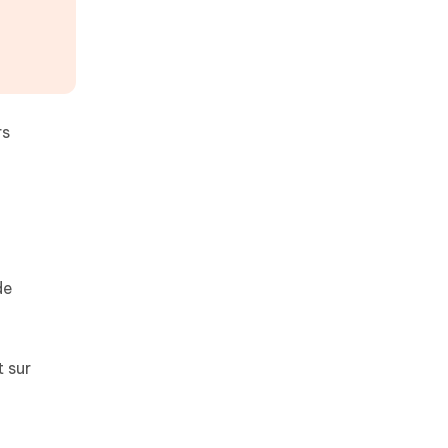
rs
de
 sur