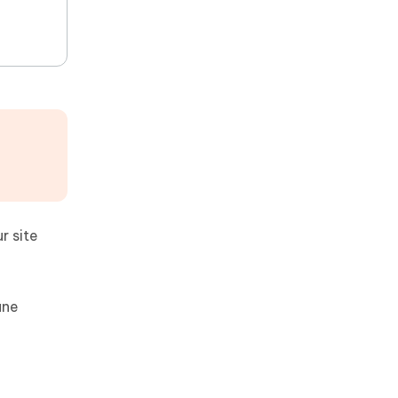
r site
une