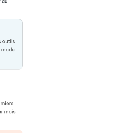
r au
 outils
en mode
emiers
ar mois.