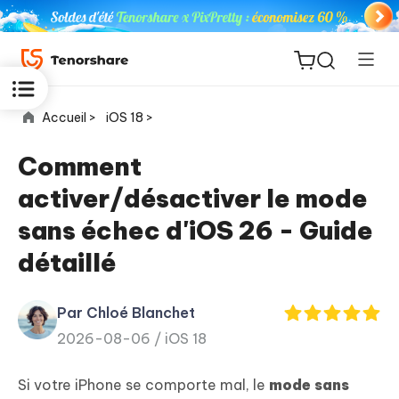
Accueil >
iOS 18 >
Comment
activer/désactiver le mode
ReiBoot
sans échec d'iOS 26 - Guide
for iOS
détaillé
PDNob
New
PDF
Par Chloé Blanchet
Editor
2026-08-06 /
iOS 18
iAnyGo
Si votre iPhone se comporte mal, le
mode sans