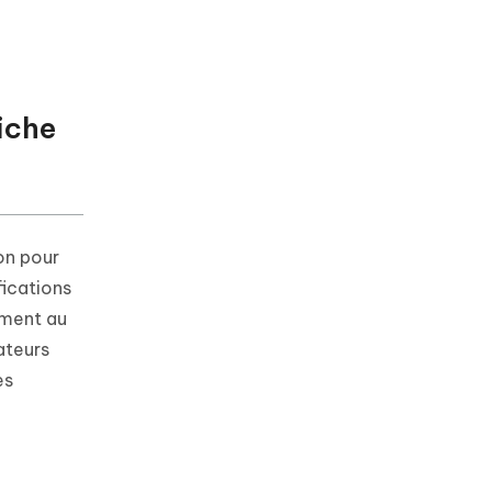
iche
on pour
fications
ement au
ateurs
es