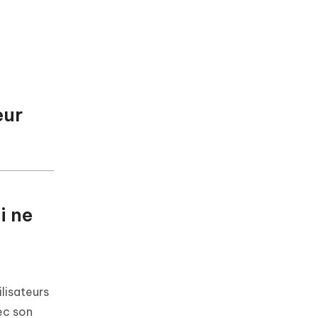
eur
i ne
ilisateurs
ec son