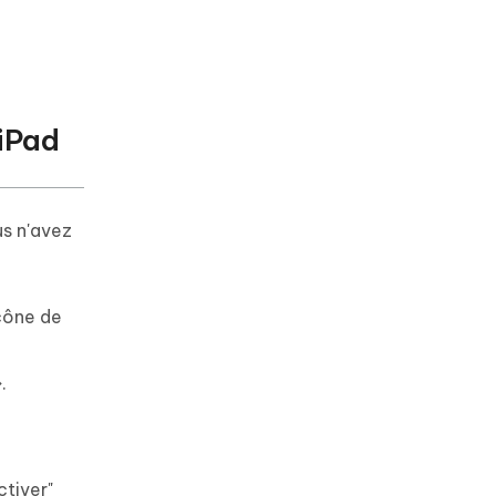
iPad
us n'avez
icône de
.
ctiver"