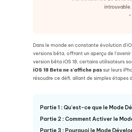
Supprimer les fichiers en double grâce à
Nettoyer
4DDiG - Windows Data Recovery
4DDiG 
OCR et conversion de PDF en ligne
Outil Gr
l'IA
clic
introuvable.
gratuite
Récupérer les fichiers supprimés sur
Récupére
-
Windows
Mac
Tenors
2.0.0
Mobile
Tenorshare AI PDF
Transfor
Résumer des documents PDF avec l'IA
en diag
Voir tous les produits
iAnyGo- iOS APP
iAnyGo
Changer l'emplacement de l'iPhone sans
Changer 
Dans le monde en constante évolution d'iO
PC
versions bêta, offrant un aperçu de l'avenir
version bêta iOS 18, certains utilisateurs
UltData for Android APP
Cleanu
iOS 18 Beta ne s'affiche pas
sur leurs iP
Récupérer des données Android sans PC
Nettoyer
résoudre ce défi, allant de simples étapes d
Partie 1 : Qu'est-ce que le Mode D
Partie 2 : Comment Activer le Mo
Partie 3 : Pourquoi le Mode Dévelo