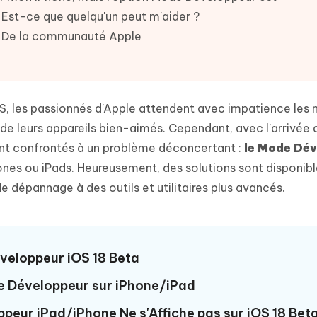
 et optimiser votre Mac en un
- Mac Data Recovery
atuit de Retouche Photo d'IA
Transformer le contenu IA en texte
 Est-ce que quelqu'un peut m'aider ?
naturel
r les fichiers supprimés sur
New
 De la communauté Apple
hare AI Diagrimo
Tenorshare AI Writer
mez instantanément du texte
ramme
New
Écriver plus intelligemment et plus
 - Faux GPS Android APP
iCareFone Transfer APP
rapidement avec l'IA
l'emplacement Android sans PC
Transférer le chat WhatsApp
S, les passionnés d'Apple attendent avec impatience les 
Android/iPhone
 de leurs appareils bien-aimés. Cependant, avec l'arrivée 
 sont confrontés à un problème déconcertant :
le Mode Dé
p Pro APP
hones ou iPads. Heureusement, des solutions sont disponib
 l'iPhone avec AI gratuitement
e dépannage à des outils et utilitaires plus avancés.
éveloppeur iOS 18 Beta
de Développeur sur iPhone/iPad
ppeur iPad/iPhone Ne s'Affiche pas sur iOS 18 Bet