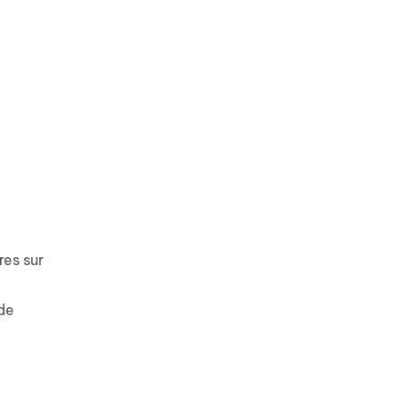
res sur
ode