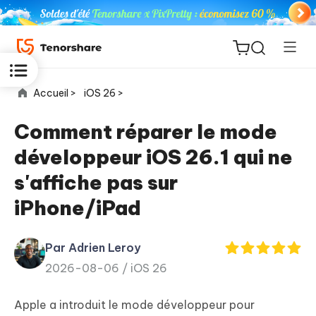
Accueil >
iOS 26 >
Comment réparer le mode
développeur iOS 26.1 qui ne
ReiBoot
s'affiche pas sur
for iOS
iPhone/iPad
PDNob
New
PDF
Par Adrien Leroy
Editor
2026-08-06 /
iOS 26
iAnyGo
Apple a introduit le mode développeur pour