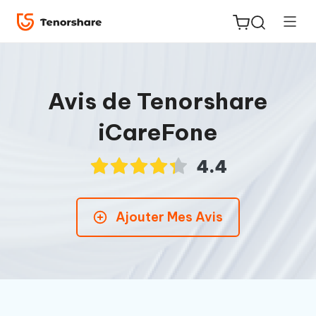
Avis de Tenorshare
iCareFone
ReiBoot
for iOS
4.4
PDNob
Ajouter Mes Avis
New
PDF
Editor
iAnyGo