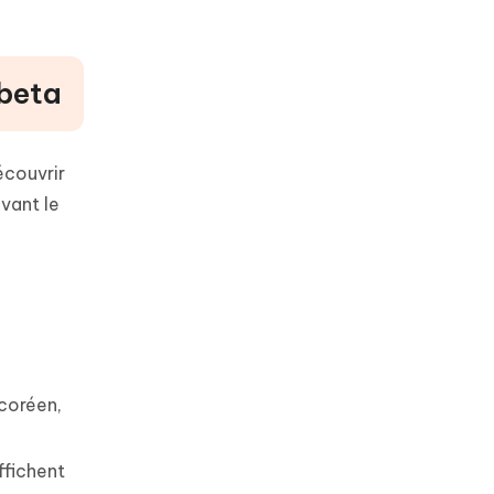
 beta
écouvrir
vant le
 coréen,
ffichent