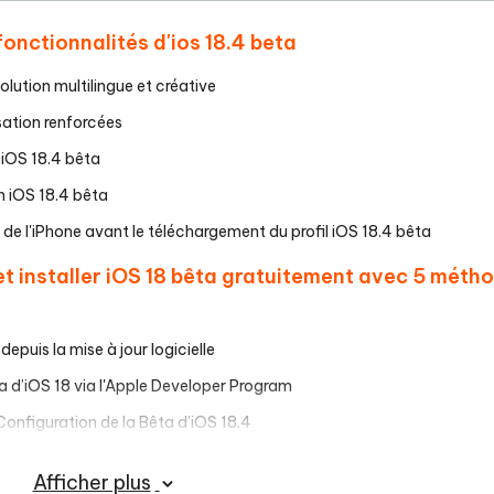
fonctionnalités d'ios 18.4 beta
volution multilingue et créative
sation renforcées
 iOS 18.4 bêta
n iOS 18.4 bêta
de l'iPhone avant le téléchargement du profil iOS 18.4 bêta
 installer iOS 18 bêta gratuitement avec 5 méth
epuis la mise à jour logicielle
ta d’iOS 18 via l'Apple Developer Program
 Configuration de la Bêta d’iOS 18.4
Installer la Bêta d’iOS 18.4 sans Compte Développeur [Installation
Afficher plus