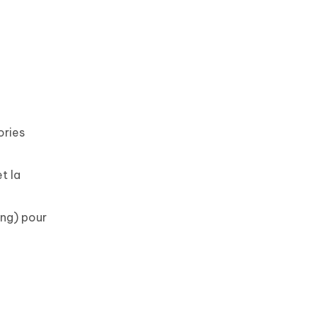
ories
t la
ing) pour