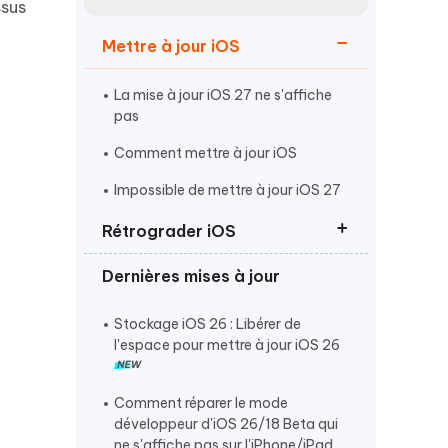
ssus
Regarder maintenant
étonnantes
Mettre à jour iOS
Commencer
La mise à jour iOS 27 ne s'affiche
Plus de conseils utiles
pas
Comment mettre à jour iOS
Impossible de mettre à jour iOS 27
Rétrograder iOS
Plus de conseils utiles
Dernières mises à jour
Rétrograder d'iOS 27 vers iOS 26
Revenir à iOS 26 sans iTunes
Stockage iOS 26 : Libérer de
l'espace pour mettre à jour iOS 26
Supprimer ou désinstaller iOS 27
Comment réparer le mode
développeur d'iOS 26/18 Beta qui
ne s'affiche pas sur l'iPhone/iPad