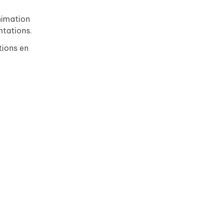
nimation
ntations.
tions en