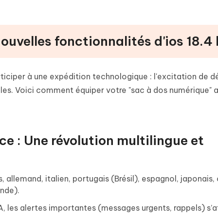
et Installer iOS 18 Beta avec le Fichier IPSW [iTunes requis]
nouvelles fonctionnalités d'ios 18.4
ticiper à une expédition technologique : l'excitation de d
les. Voici comment équiper votre "sac à dos numérique" a
ce : Une révolution multilingue et
s, allemand, italien, portugais (Brésil), espagnol, japonais,
Inde).
’IA, les alertes importantes (messages urgents, rappels) s’a