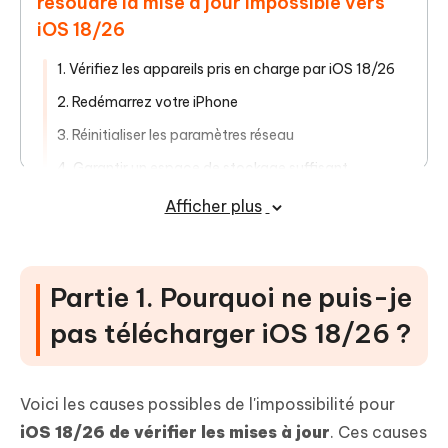
résoudre la mise à jour impossible vers
iOS 18/26
1. Vérifiez les appareils pris en charge par iOS 18/26
2. Redémarrez votre iPhone
3. Réinitialiser les paramètres réseau
4. Garantir un espace de stockage suffisant
5. Utilisez iTunes/Finder pour télécharger iOS 18/26
Afficher plus
Partie 1. Pourquoi ne puis-je
pas télécharger iOS 18/26 ?
Voici les causes possibles de l'impossibilité pour
iOS 18/26 de vérifier les mises à jour
. Ces causes