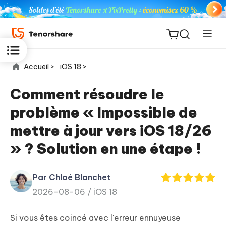
Accueil >
iOS 18 >
Comment résoudre le
problème « Impossible de
ReiBoot
mettre à jour vers iOS 18/26
for iOS
» ? Solution en une étape !
PDNob
New
PDF
Par Chloé Blanchet
Editor
2026-08-06 /
iOS 18
iAnyGo
Si vous êtes coincé avec l'erreur ennuyeuse