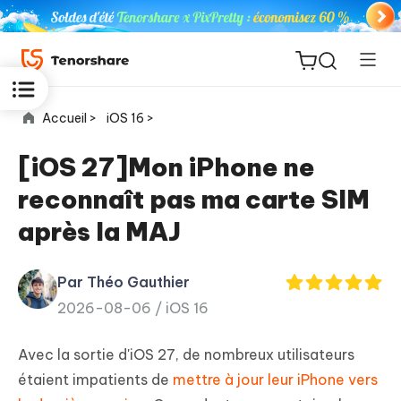
Accueil >
iOS 16 >
[iOS 27]Mon iPhone ne
reconnaît pas ma carte SIM
ReiBoot
après la MAJ
for iOS
Par Théo Gauthier
PDNob
New
2026-08-06 /
iOS 16
PDF
Editor
Avec la sortie d'iOS 27, de nombreux utilisateurs
iAnyGo
étaient impatients de
mettre à jour leur iPhone vers