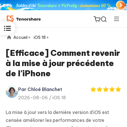
Accueil >
iOS 18 >
[Efficace] Comment revenir
à la mise à jour précédente
ReiBoot
de l'iPhone
for iOS
Par Chloé Blanchet
PDNob
New
2026-08-06 /
iOS 18
PDF
Editor
La mise à jour vers la dernière version d'iOS est
iAnyGo
censée améliorer les performances de votre