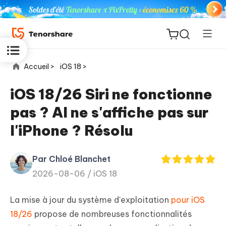
Accueil >
iOS 18 >
iOS 18/26 Siri ne fonctionne
pas ? AI ne s'affiche pas sur
ReiBoot
l'iPhone ? Résolu
for iOS
Par Chloé Blanchet
PDNob
New
2026-08-06 /
iOS 18
PDF
Editor
La mise à jour du système d'exploitation
pour iOS
iAnyGo
18/26
propose de nombreuses fonctionnalités