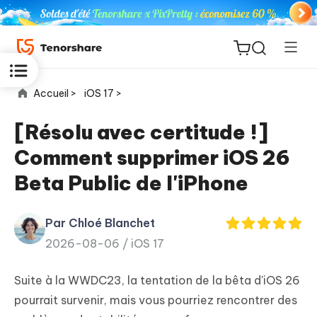
Accueil >
iOS 17 >
[Résolu avec certitude !]
Comment supprimer iOS 26
ReiBoot
Beta Public de l'iPhone
for iOS
Par Chloé Blanchet
PDNob
New
2026-08-06 /
iOS 17
PDF
Editor
Suite à la WWDC23, la tentation de la bêta d'iOS 26
iAnyGo
pourrait survenir, mais vous pourriez rencontrer des