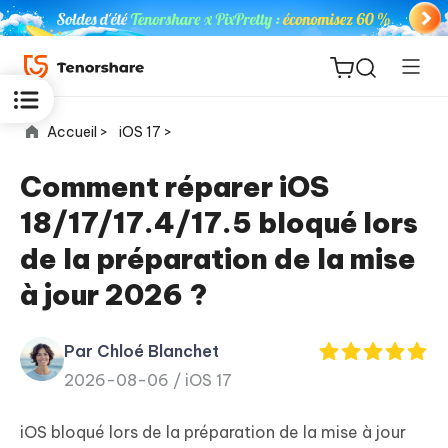
Accueil >
iOS 17 >
Comment réparer iOS
18/17/17.4/17.5 bloqué lors
ReiBoot
de la préparation de la mise
for iOS
à jour 2026 ?
PDNob
New
PDF
Par Chloé Blanchet
Editor
2026-08-06 /
iOS 17
iAnyGo
iOS bloqué lors de la préparation de la mise à jour