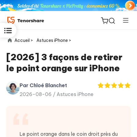
Accueil >
Astuces iPhone >
[2026] 3 façons de retirer
le point orange sur iPhone
ReiBoot
for iOS
Par Chloé Blanchet
2026-08-06 /
Astuces iPhone
PDNob
New
PDF
Editor
iAnyGo
Le point orange dans le coin droit près du