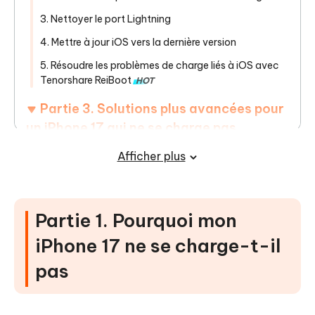
3. Nettoyer le port Lightning
4. Mettre à jour iOS vers la dernière version
5. Résoudre les problèmes de charge liés à iOS avec
Tenorshare ReiBoot
HOT
Partie 3. Solutions plus avancées pour
un iPhone 17 qui ne se charge pas
Afficher plus
Partie 4. Conseils préventifs pour
éviter les problèmes de charge de
l'iPhone 17
Partie 1. Pourquoi mon
Partie 5. FAQ sur l'iPhone 17 qui ne se
iPhone 17 ne se charge-t-il
charge pas
pas