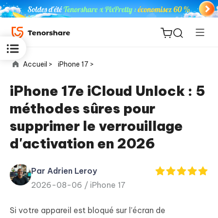
Accueil >
iPhone 17 >
iPhone 17e iCloud Unlock : 5
méthodes sûres pour
ReiBoot
supprimer le verrouillage
for iOS
d'activation en 2026
PDNob
New
PDF
Par Adrien Leroy
Editor
2026-08-06 /
iPhone 17
iAnyGo
Si votre appareil est bloqué sur l'écran de