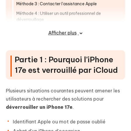
Méthode 3 : Contacter l'assistance Apple
Méthode 4 : Utiliser un outil professionnel de
déverrouillage
Partie 4 : Meilleur outil de
Afficher plus
déverrouillage iOS pour iPhone 17e
iCloud [Facile & sécurisé]
Partie 1 : Pourquoi l'iPhone
Partie 5 : FAQ sur le déverrouillage de
l'iPhone 17e
17e est verrouillé par iCloud
Plusieurs situations courantes peuvent amener les
utilisateurs à rechercher des solutions pour
déverrouiller un iPhone 17e
.
Identifiant Apple ou mot de passe oublié