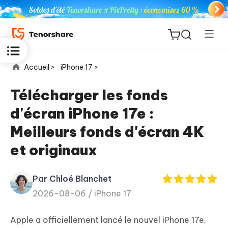
Accueil >
iPhone 17 >
Télécharger les fonds
d'écran iPhone 17e :
ReiBoot
Meilleurs fonds d'écran 4K
for iOS
et originaux
PDNob
New
PDF
Par Chloé Blanchet
Editor
2026-08-06 /
iPhone 17
iAnyGo
Apple a officiellement lancé le nouvel iPhone 17e,