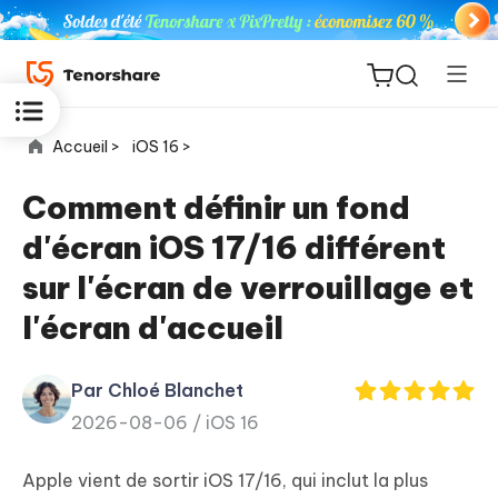
Accueil >
iOS 16 >
Comment définir un fond
d'écran iOS 17/16 différent
ReiBoot
sur l'écran de verrouillage et
for iOS
l'écran d'accueil
PDNob
New
PDF
Par Chloé Blanchet
Editor
2026-08-06 /
iOS 16
iAnyGo
Apple vient de sortir iOS 17/16, qui inclut la plus