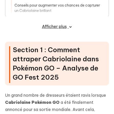
Conseils pour augmenter vos chances de capturer
un Cabriolaine brillant
FAQ – Disponibilité de Cabriolaine et
Afficher plus
des Pokémon régionaux
Mots de la fin
Section 1 : Comment
attraper Cabriolaine dans
Pokémon GO – Analyse de
GO Fest 2025
Un grand nombre de dresseurs étaient ravis lorsque
Cabriolaine Pokémon GO
a été finalement
annoncé pour sa sortie mondiale. Avant cela,