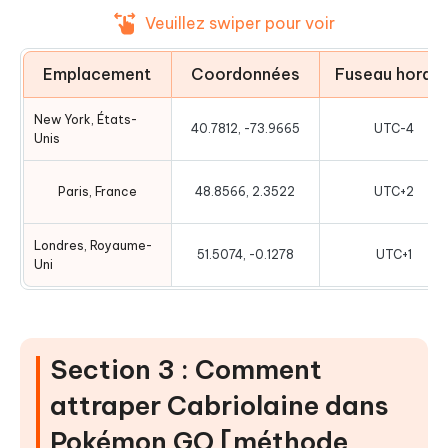
Veuillez swiper pour voir
Emplacement
Coordonnées
Fuseau horair
New York, États-
40.7812, -73.9665
UTC-4
Unis
Paris, France
48.8566, 2.3522
UTC+2
Londres, Royaume-
51.5074, -0.1278
UTC+1
Uni
Section 3 : Comment
attraper Cabriolaine dans
Pokémon GO [méthode