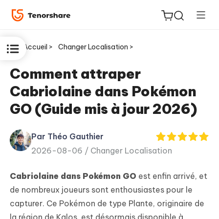
Accueil >
Changer Localisation >
Comment attraper
Cabriolaine dans Pokémon
ReiBoot
GO (Guide mis à jour 2026)
for iOS
Par Théo Gauthier
PDNob
New
2026-08-06 /
Changer Localisation
PDF
Editor
Cabriolaine dans Pokémon GO
est enfin arrivé, et
iAnyGo
de nombreux joueurs sont enthousiastes pour le
capturer. Ce Pokémon de type Plante, originaire de
la région de Kalos, est désormais disponible à