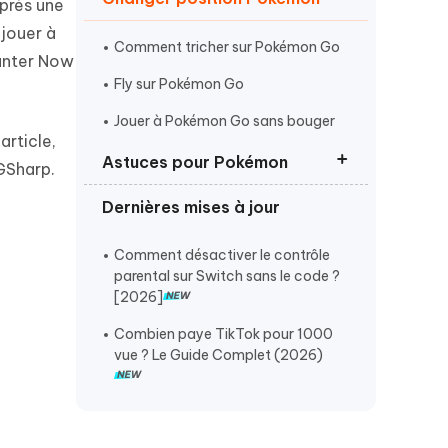
après une
Commencer
 jouer à
Comment tricher sur Pokémon Go
Hunter Now
Plus de conseils utiles
Fly sur Pokémon Go
Jouer à Pokémon Go sans bouger
article,
Astuces pour Pokémon
GSharp.
Plus de conseils utiles
Dernières mises à jour
Les 8 meilleures coordonnées
Pokémon Go
Comment désactiver le contrôle
Comment utiliser les hacks
parental sur Switch sans le code ?
Pokemon Go
[2026]
Super Bonbons Pokémon Go triche
Combien paye TikTok pour 1000
vue ? Le Guide Complet (2026)