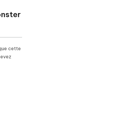
onster
 que cette
 devez