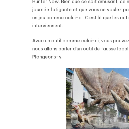
Hunter Now. Bien que ce soit amusant, ce n
Windows
Mac
Tenors
2.0.0
Mobile
journée fatigante et que vous ne voulez pa
Tenorshare AI PDF
Transfor
Résumer des documents PDF avec l'IA
en diag
un jeu comme celui-ci. C'est là que les out
Voir tous les produits
iAnyGo- iOS APP
iAnyGo
interviennent.
Changer l'emplacement de l'iPhone sans
Changer 
PC
Avec un outil comme celui-ci, vous pouvez j
nous allons parler d'un outil de fausse lo
UltData for Android APP
Cleanu
Récupérer des données Android sans PC
Nettoyer
Plongeons-y.