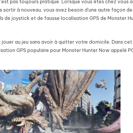
'est pas toujours pratique. Lorsque vous êtes chez vous 
hare AI Diagrimo
s sortir à nouveau, vous avez besoin d'une autre façon de
Tenorshare AI Writer
mez instantanément du texte
ramme
New
Écriver plus intelligemment et plus
ils de joystick et de fausse localisation GPS de Monster 
 - Faux GPS Android APP
iCareFone Transfer APP
rapidement avec l'IA
l'emplacement Android sans PC
Transférer le chat WhatsApp
Android/iPhone
ouer au jeu sans avoir à quitter votre domicile. Dans cet 
calisation GPS populaire pour Monster Hunter Now appelé P
p Pro APP
 l'iPhone avec AI gratuitement