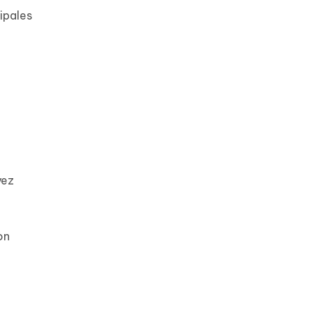
ipales
yez
on