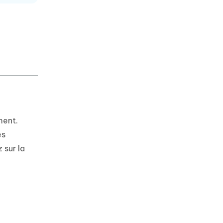
ment.
es
 sur la