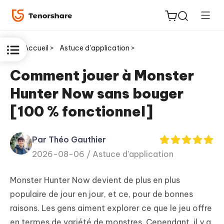
Accueil >
Astuce d'application >
Comment jouer à Monster
Hunter Now sans bouger
ReiBoot
[100 % fonctionnel]
for iOS
Par Théo Gauthier
PDNob
New
2026-08-06 /
Astuce d'application
PDF
Editor
Monster Hunter Now devient de plus en plus
iAnyGo
populaire de jour en jour, et ce, pour de bonnes
raisons. Les gens aiment explorer ce que le jeu offre
en termes de variété de monstres. Cependant, il y a