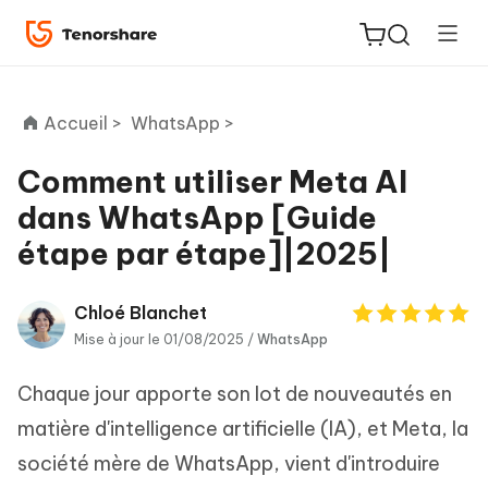
Accueil >
WhatsApp >
Comment utiliser Meta AI
dans WhatsApp [Guide
ReiBoot
étape par étape]|2025|
for iOS
PDNob
Chloé Blanchet
New
PDF
Mise à jour le 01/08/2025 /
WhatsApp
Editor
Chaque jour apporte son lot de nouveautés en
iAnyGo
matière d'intelligence artificielle (IA), et Meta, la
société mère de WhatsApp, vient d'introduire