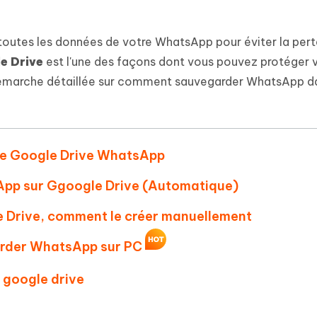
 et optimiser votre Mac en un
- Mac Data Recovery
atuit de Retouche Photo d'IA
Transformer le contenu IA en texte
naturel
r les fichiers supprimés sur
New
toutes les données de votre WhatsApp pour éviter la pert
hare AI Diagrimo
Tenorshare AI Writer
e Drive
est l'une des façons dont vous pouvez protéger 
mez instantanément du texte
ramme
New
Écriver plus intelligemment et plus
a démarche détaillée sur comment sauvegarder WhatsApp d
 - Faux GPS Android APP
iCareFone Transfer APP
rapidement avec l'IA
l'emplacement Android sans PC
Transférer le chat WhatsApp
Android/iPhone
p Pro APP
rde Google Drive WhatsApp
 l'iPhone avec AI gratuitement
pp sur Ggoogle Drive (Automatique)
 Drive, comment le créer manuellement
arder WhatsApp sur PC
 google drive