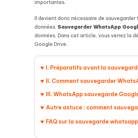
Supprimer les fichiers en double grâce à
Nettoyer
importantes.
4DDiG - Windows Data Recovery
4DDiG 
OCR et conversion de PDF en ligne
Outil Gr
l'IA
clic
gratuite
Récupérer les fichiers supprimés sur
Récupére
Windows
Mac
Il devient donc nécessaire de sauvegarder 
Tenors
2.0.0
Mobile
Tenorshare AI PDF
données.
Sauvegarder WhatsApp Googl
Transfor
Résumer des documents PDF avec l'IA
en diag
Voir tous les produits
données. Dans cet article, vous verrez l
iAnyGo- iOS APP
iAnyGo
Google Drive.
Changer l'emplacement de l'iPhone sans
Changer 
PC
UltData for Android APP
Cleanu
I. Préparatifs avant la sauvega
Récupérer des données Android sans PC
Nettoyer
II. Comment sauvegarder WhatsA
III. WhatsApp sauvegarde Google
Autre astuce : comment sauveg
FAQ sur la sauvegarde whatsapp