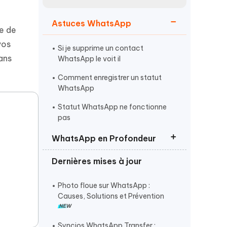
Regarder maintenant
étonnantes
Astuces WhatsApp
Commencer
e de
vos
Si je supprime un contact
Plus de conseils utiles
ans
WhatsApp le voit il
Comment enregistrer un statut
WhatsApp
Statut WhatsApp ne fonctionne
pas
Plus de conseils utiles
WhatsApp en Profondeur
Dernières mises à jour
Mode Silencieux WhatsApp
Désinstallation WhatsApp
Photo floue sur WhatsApp :
Causes, Solutions et Prévention
Message éphémères WhatsApp
Syncios WhatsApp Transfer :