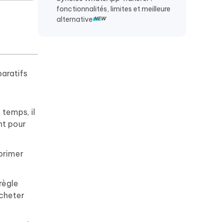
fonctionnalités, limites et meilleure
alternative
aratifs
 temps, il
nt pour
primer
règle
acheter