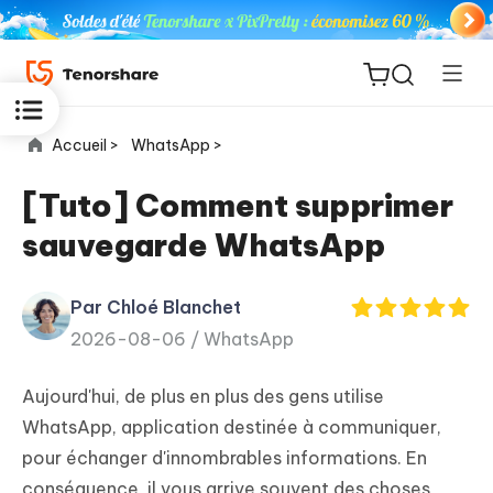
Accueil >
WhatsApp >
[Tuto] Comment supprimer
sauvegarde WhatsApp
ReiBoot
for iOS
Par Chloé Blanchet
2026-08-06 /
WhatsApp
PDNob
New
PDF
Aujourd'hui, de plus en plus des gens utilise
Editor
WhatsApp, application destinée à communiquer,
pour échanger d'innombrables informations. En
iAnyGo
conséquence, il vous arrive souvent des choses