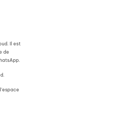
e
d. Il est
e de
WhatsApp.
d.
 l’espace