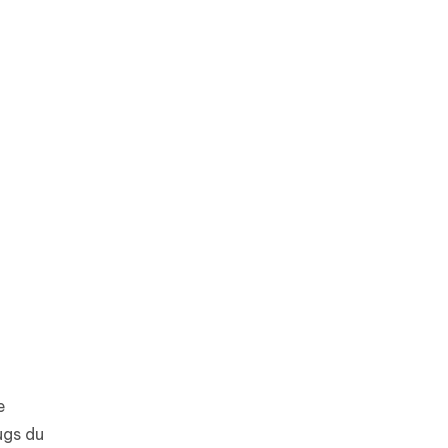
e
ugs du