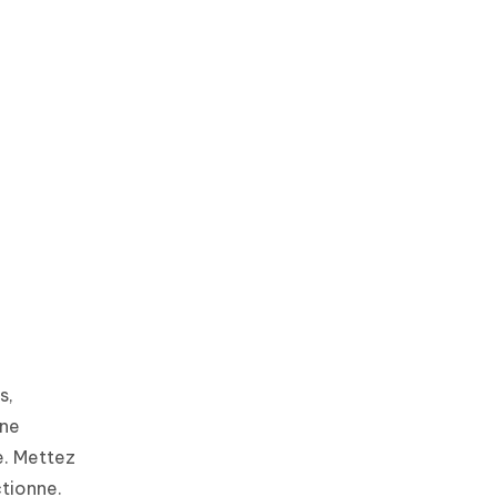
s,
Une
e. Mettez
ctionne.