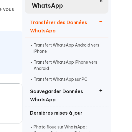
Regarder maintenant
étonnantes
WhatsApp
e vous
Commencer
Transférer des Données
WhatsApp
Plus de conseils utiles
Transfert WhatsApp Android vers
iPhone
Transfert WhatsApp iPhone vers
Android
Plus de conseils utiles
Transfert WhatsApp sur PC
Sauvegarder Données
WhatsApp
Dernières mises à jour
Sauvegarder données WhatsApp
iPhone
Photo floue sur WhatsApp :
Sauvegarder données WhatsApp