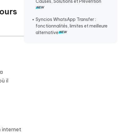
Causes, Solutions et Prévention
Android
cours
Sauvegarder WhatsApp impossible
Syncios WhatsApp Transfer :
fonctionnalités, limites et meilleure
alternative
la
ù il
 internet