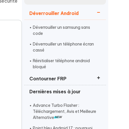
sécurité
Regarder maintenant
étonnantes
Déverrouiller Android
Commencer
Déverrouiller un samsung sans
Plus de conseils utiles
code
Déverrouiller un téléphone écran
cassé
Réinitialiser téléphone android
bloqué
Plus de conseils utiles
Contourner FRP
Dernières mises à jour
Débloquer un compte Google
Réinitialiser samsung sans compte
Advance Turbo Flasher :
google
Téléchargement, Avis et Meilleure
Alternative
Logiciels gratuits pour contourner
le FRP
Point bleu Android 17 : pourquoi