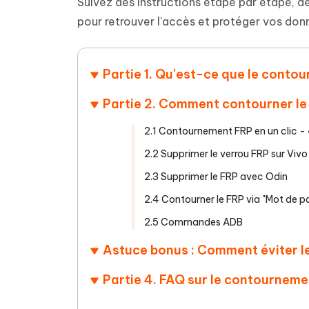
Supprimer les fichiers en double grâce à
Nettoyer
Suivez des instructions étape par étape, d
4DDiG - Windows Data Recovery
4DDiG 
OCR et conversion de PDF en ligne
Outil Gr
l'IA
clic
pour retrouver l'accès et protéger vos don
gratuite
Récupérer les fichiers supprimés sur
Récupére
Windows
Mac
Tenors
2.0.0
Mobile
Tenorshare AI PDF
Transfor
Partie 1. Qu'est-ce que le cont
Résumer des documents PDF avec l'IA
en diag
Voir tous les produits
iAnyGo- iOS APP
iAnyGo
Partie 2. Comment contourner le
Changer l'emplacement de l'iPhone sans
Changer 
PC
2.1 Contournement FRP en un clic -
UltData for Android APP
Cleanu
2.2 Supprimer le verrou FRP sur Vivo
Récupérer des données Android sans PC
Nettoyer
2.3 Supprimer le FRP avec Odin
2.4 Contourner le FRP via "Mot de p
2.5 Commandes ADB
Astuce bonus : Comment éviter l
Partie 4. FAQ sur le contournem