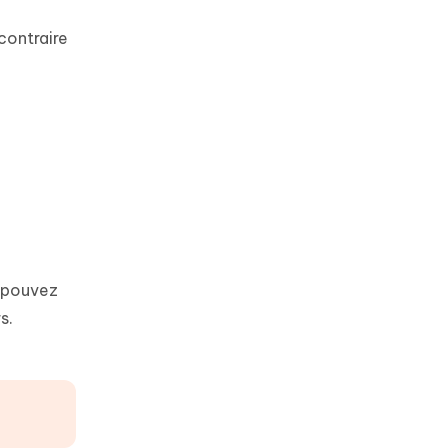
 contraire
s pouvez
s.