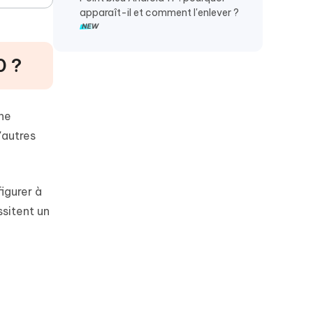
apparaît-il et comment l'enlever ?
0 ?
une
'autres
igurer à
sitent un