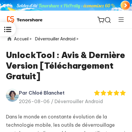
Accueil >
Déverrouiller Android >
UnlockTool : Avis & Dernière
Version [Téléchargement
ReiBoot
Gratuit]
for iOS
Par Chloé Blanchet
PDNob
New
2026-08-06 /
Déverrouiller Android
PDF
Editor
Dans le monde en constante évolution de la
iAnyGo
technologie mobile, les outils de déverrouillage