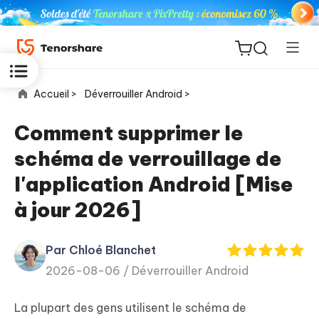
Accueil >
Déverrouiller Android >
Comment supprimer le
schéma de verrouillage de
ReiBoot
l'application Android [Mise
for iOS
à jour 2026]
PDNob
New
PDF
Par Chloé Blanchet
Editor
2026-08-06 /
Déverrouiller Android
iAnyGo
La plupart des gens utilisent le schéma de