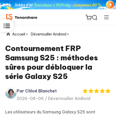
Accueil >
Déverrouiller Android >
Contournement FRP
Samsung S25 : méthodes
ReiBoot
sûres pour débloquer la
for iOS
série Galaxy S25
PDNob
New
PDF
Par Chloé Blanchet
Editor
2026-08-06 /
Déverrouiller Android
iAnyGo
Les utilisateurs du Samsung Galaxy S25 sont