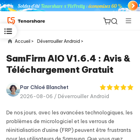
Accueil >
Déverrouiller Android >
SamFirm AIO V1.6.4 : Avis &
Téléchargement Gratuit
ReiBoot
for iOS
Par Chloé Blanchet
2026-08-06 /
Déverrouiller Android
PDNob
New
PDF
De nos jours, avec les avancées technologiques, les
Editor
problèmes de micrologiciel et les verrous de
réinitialisation d’usine (FRP) peuvent être frustrants
iAnyGo
pour les utilisateurs de Samsung. Que vous ayez