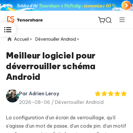
Accueil >
Déverrouiller Android >
Meilleur logiciel pour
déverrouiller schéma
ReiBoot
Android
for iOS
Par Adrien Leroy
PDNob
New
2026-08-06 /
Déverrouiller Android
PDF
Editor
La configuration d'un écran de verrouillage, qu'il
iAnyGo
s'agisse d'un mot de passe, d'un code pin, d'un motif